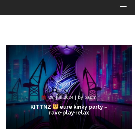
29. Juli 2024 | by baum
KITTNZ
eure kinky party –
rave·play·relax