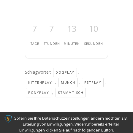
7
7
13
10
TAGE
STUNDEN
MINUTEN
SEKUNDEN
Schlagwörter:
,
DOGPLAY
,
,
,
KITTENPLAY
MUNCH
PETPLAY
,
PONYPLAY
STAMMTISCH
Sofern Sie Ihre Datenschutzeinstellungen ändern möchten z.B.
Erteilung von Einwilligungen, Widerruf bereits erteilter
Einwilligungen klicken Sie auf nachfolgenden Button.