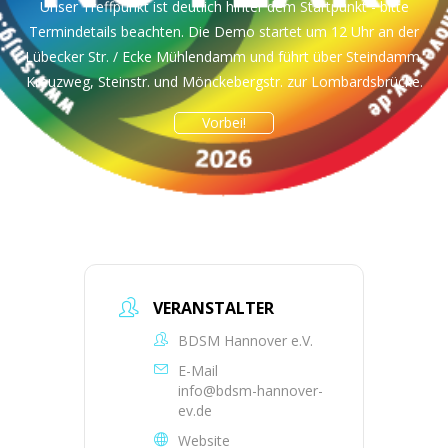
Unser Treffpunkt ist deutlich hinter dem Startpunkt - bitte
Termindetails beachten. Die Demo startet um 12 Uhr an der
Lübecker Str. / Ecke Mühlendamm und führt über Steindamm,
Kreuzweg, Steinstr. und Mönckebergstr. zur Lombardsbrücke.
Vorbei!
VERANSTALTER
BDSM Hannover e.V.
E-Mail
info@bdsm-hannover-
ev.de
Website