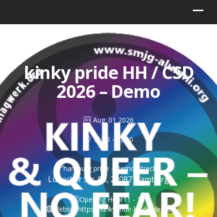
kinky pride HH / CSD
2026 – Demo
Aug. 01 2026
11:00 - 17:00
hamburg pride - Demo Strecke
Lübecker Str. 95, 22087 Hamburg
Opening Hour
11 - 13
Website
https://kinkypride-hh.de/demo