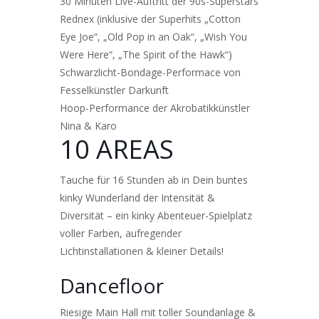
30 Minuten Live-Auftritt der 90s-Superstars
Rednex (inklusive der Superhits „Cotton
Eye Joe“, „Old Pop in an Oak“, „Wish You
Were Here“, „The Spirit of the Hawk“)
Schwarzlicht-Bondage-Performace von
Fesselkünstler Darkunft
Hoop-Performance der Akrobatikkünstler
Nina & Karo
10 AREAS
Tauche für 16 Stunden ab in Dein buntes
kinky Wunderland der Intensität &
Diversität – ein kinky Abenteuer-Spielplatz
voller Farben, aufregender
Lichtinstallationen & kleiner Details!
Dancefloor
Riesige Main Hall mit toller Soundanlage &