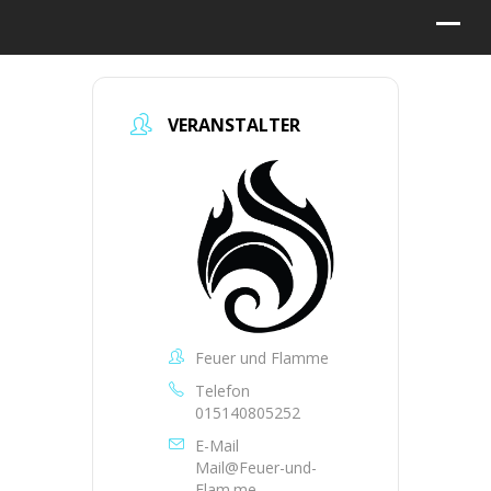
VERANSTALTER
Feuer und Flamme
Telefon
015140805252
E-Mail
Mail@Feuer-und-
Flam.me